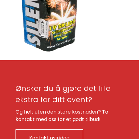
Ønsker du å gjøre det lille
ekstra for ditt event?
Og helt uten den store kostnaden? Ta
kontakt med oss for et godt tilbud!
Kontakt oss idag