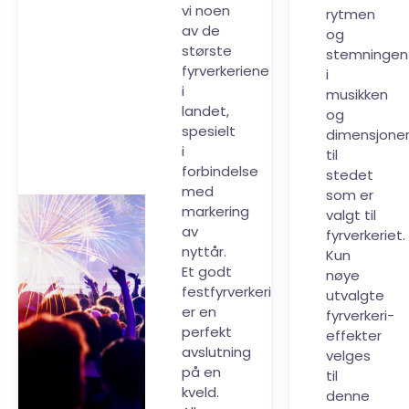
vi noen
rytmen
av de
og
største
stemningen
fyrverkeriene
i
i
musikken
landet,
og
spesielt
dimensjone
i
til
forbindelse
stedet
med
som er
markering
valgt til
av
fyrverkeriet.
nyttår.
Kun
Et godt
nøye
festfyrverkeri
utvalgte
er en
fyrverkeri-
perfekt
effekter
avslutning
velges
på en
til
kveld.
denne