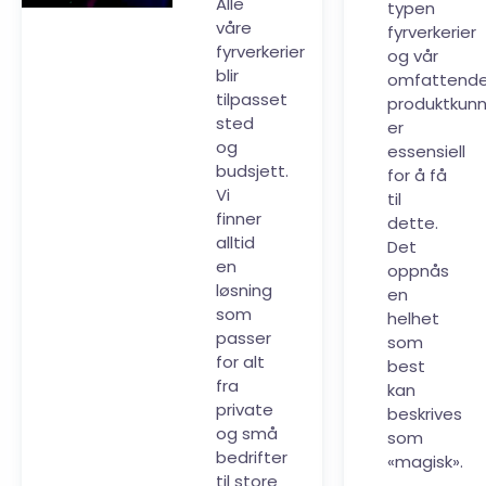
Alle
typen
våre
fyrverkerier
fyrverkerier
og vår
blir
omfattend
tilpasset
produktkun
sted
er
og
essensiell
budsjett.
for å få
Vi
til
finner
dette.
alltid
Det
en
oppnås
løsning
en
som
helhet
passer
som
for alt
best
fra
kan
private
beskrives
og små
som
bedrifter
«magisk».
til store