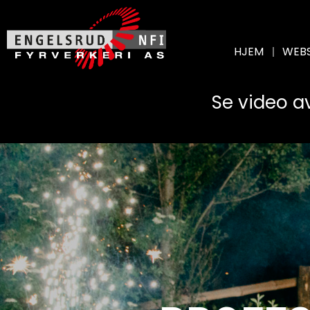
HJEM
WEB
Se video a