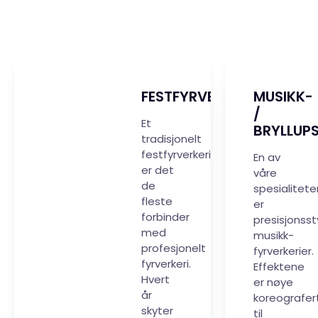
FESTFYRVERKERI
MUSIKK-
/
Et
BRYLLUP
tradisjonelt
festfyrverkeri
En av
er det
våre
de
spesialitete
fleste
er
forbinder
presisjonsst
med
musikk-
profesjonelt
fyrverkerier.
fyrverkeri.
Effektene
Hvert
er nøye
år
koreografer
skyter
til