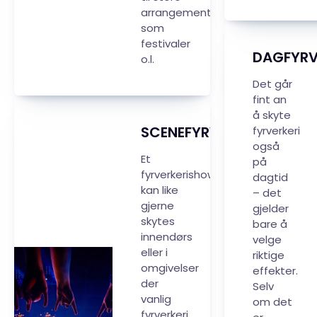
arrangementer
som
festivaler
DAGFYRV
o.l.
Det går
fint an
å skyte
SCENEFYRVERKERI
fyrverkeri
også
Et
på
fyrverkerishow
dagtid
kan like
– det
gjerne
gjelder
skytes
bare å
innendørs
velge
eller i
riktige
omgivelser
effekter.
der
Selv
vanlig
om det
fyrverkeri