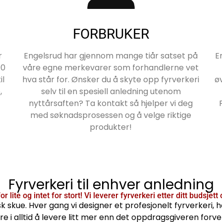
FORBRUKER
r
Engelsrud har gjennom mange tiår satset på
E
70
våre egne merkevarer som forhandlerne vet
il
hva står for. Ønsker du å skyte opp fyrverkeri
ø
,
selv til en spesiell anledning utenom
nyttårsaften? Ta kontakt så hjelper vi deg
med søknadsprosessen og å velge riktige
produkter!
Fyrverkeri til enhver anledning
r lite og intet for stort! Vi leverer fyrverkeri etter ditt budsjet
k skue. Hver gang vi designer et profesjonelt fyrverkeri, 
e i alltid å levere litt mer enn det oppdragsgiveren for