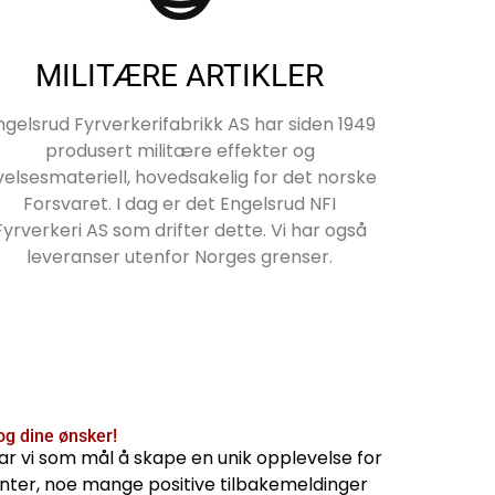
MILITÆRE ARTIKLER
ngelsrud Fyrverkerifabrikk AS har siden 1949
produsert militære effekter og
velsesmateriell, hovedsakelig for det norske
Forsvaret. I dag er det Engelsrud NFI
Fyrverkeri AS som drifter dette. Vi har også
leveranser utenfor Norges grenser.
t og dine ønsker!
har vi som mål å skape en unik opplevelse for
venter, noe mange positive tilbakemeldinger