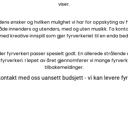
viser.
kundens ønsker og hvilken mulighet vi har for oppskyting av f
, både innendørs og utendørs, med og uten musikk. Ta konta
med kreative innspill som gjør fyrverkeriet til en enda be
er fyrverkeri passer spesielt godt. En allerede strålend
kfyrverkeri. I løpet av året gjennomfører vi mange fyrver
tilbakemeldinger.
kontakt med oss uansett budsjett - vi kan levere fyrv