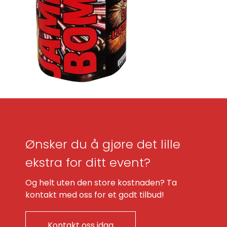
Ønsker du å gjøre det lille
ekstra for ditt event?
Og helt uten den store kostnaden? Ta
kontakt med oss for et godt tilbud!
Kontakt oss idag