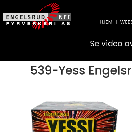
HJEM
WEB
Se video a
539-Yess Engelsr