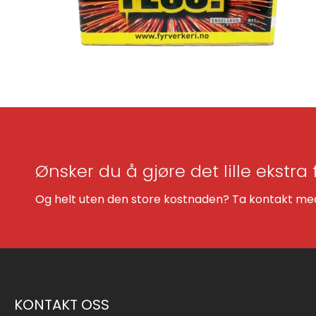
Ønsker du å gjøre det lille ekstra 
Og helt uten den store kostnaden? Ta kontakt med 
KONTAKT OSS