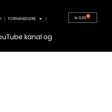
0
kr
0,00
I
FORHANDLERE
YouTube kanal og