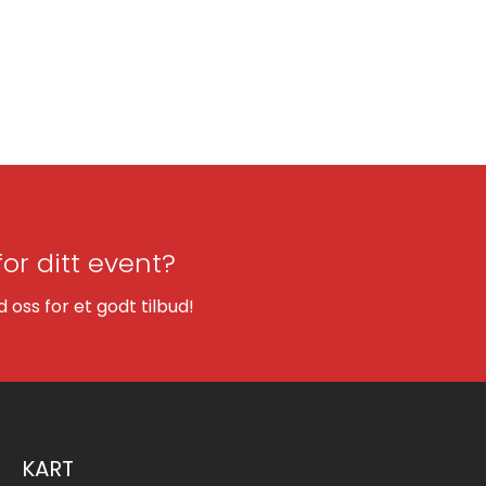
for ditt event?
oss for et godt tilbud!
KART