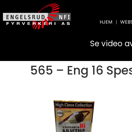
HJEM
WEB
Se video a
565 – Eng 16 Spes