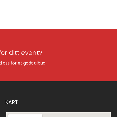
for ditt event?
oss for et godt tilbud!
KART