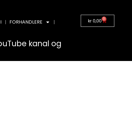
0
kr
0,00
I
FORHANDLERE
YouTube kanal og