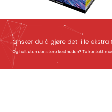
Ønsker du å gjøre det lille ekstra 
Og helt uten den store kostnaden? Ta kontakt med 
KONTAKT OSS
(+47) 23 37 89 00
post@fyrverkeri.no