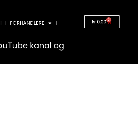
0
kr
0,00
I
FORHANDLERE
YouTube kanal og