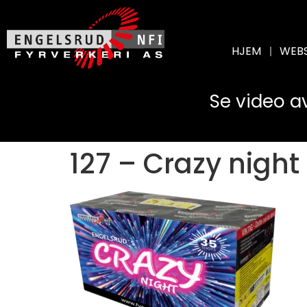
HJEM
WEB
Se video a
127 – Crazy night 