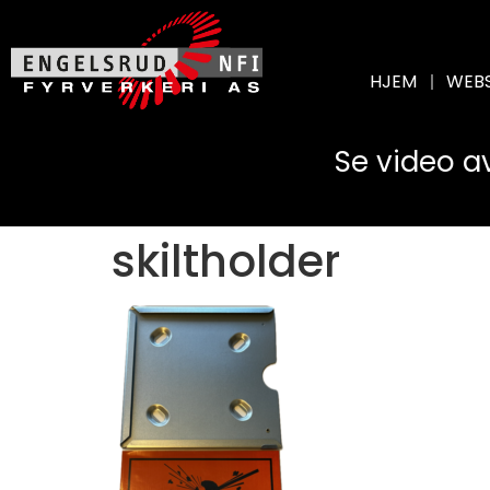
HJEM
WEB
Se video a
skiltholder