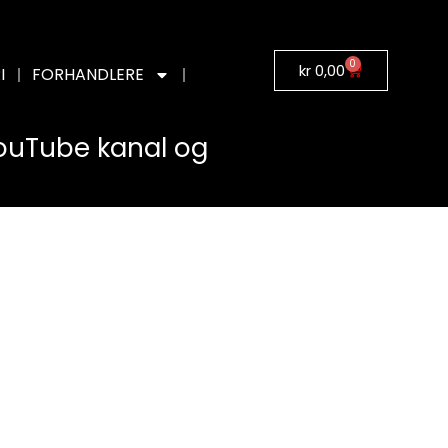
0
kr
0,00
I
FORHANDLERE
YouTube kanal og