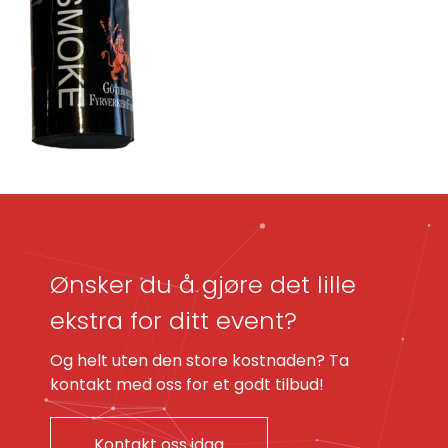
Ønsker du å gjøre det lille
ekstra for ditt event?
Og helt uten den store kostnaden? Ta
kontakt med oss for et godt tilbud!
Kontakt oss idag