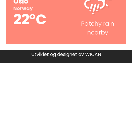
Oslo
Norway
22°C
Patchy rain
nearby
Utviklet og designet av
WICAN