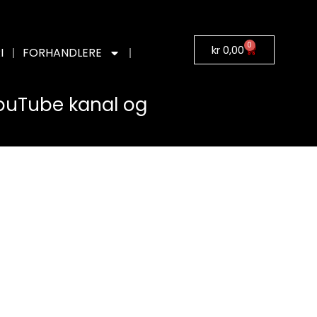
0
kr
0,00
I
FORHANDLERE
YouTube kanal og