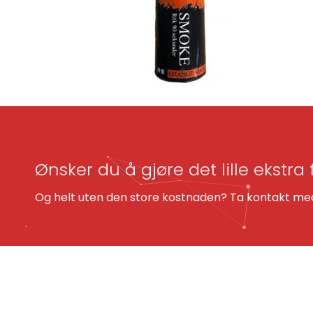
Ønsker du å gjøre det lille ekstra 
Og helt uten den store kostnaden? Ta kontakt med 
KONTAKT OSS