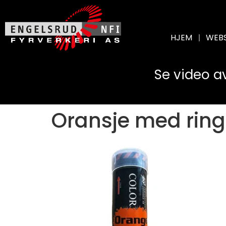
HJEM
WEB
Se video a
Oransje med ring