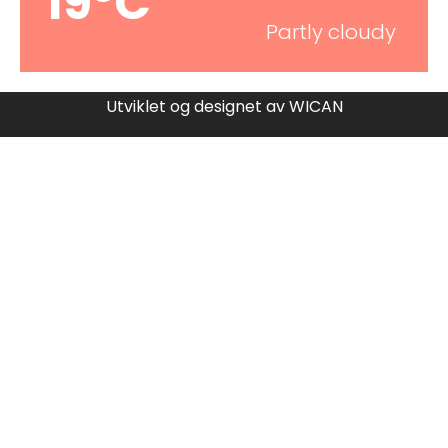
19°C
Partly cloudy
Utviklet og designet av
WICAN