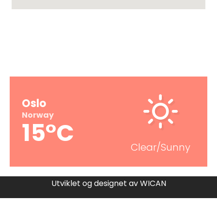
VÆRET IDAG
Oslo
Norway
15°C
Clear/Sunny
Utviklet og designet av
WICAN