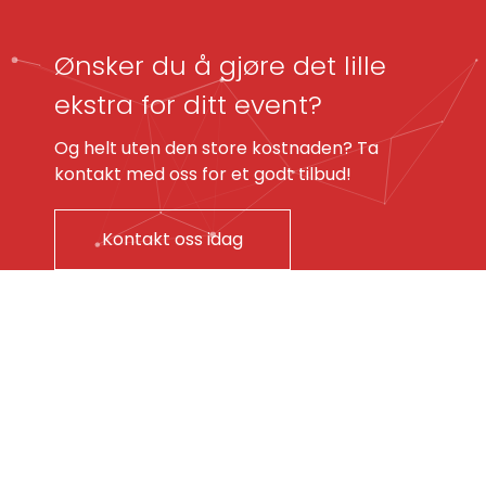
Ønsker du å gjøre det lille
ekstra for ditt event?
Og helt uten den store kostnaden? Ta
kontakt med oss for et godt tilbud!
Kontakt oss idag
KONTAKT OSS
(+47) 23 37 89 00
post@fyrverkeri.no
Lørenveien 68, 0585 Oslo
Mandag – fredag: 09.00 – 15:00