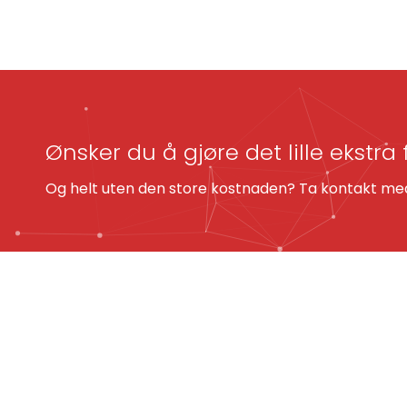
Ønsker du å gjøre det lille ekstra 
Og helt uten den store kostnaden? Ta kontakt med 
KONTAKT OSS
(+47) 23 37 89 00
post@fyrverkeri.no