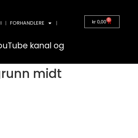
0
kr
0,00
I
FORHANDLERE
YouTube kanal og
grunn midt