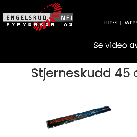
HJEM
WEB
Se video a
Stjerneskudd 45 