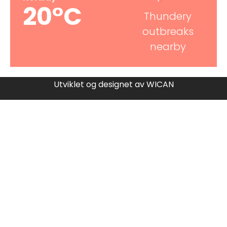
20°C
Thundery
outbreaks
nearby
Utviklet og designet av
WICAN