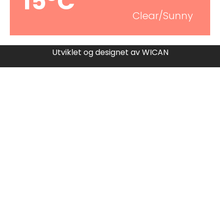
15°C
Clear/Sunny
Utviklet og designet av
WICAN