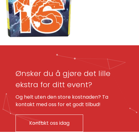
Ønsker du å gjøre det lille
ekstra for ditt event?
Og helt uten den store kostnaden? Ta
kontakt med oss for et godt tilbud!
Kontakt oss idag