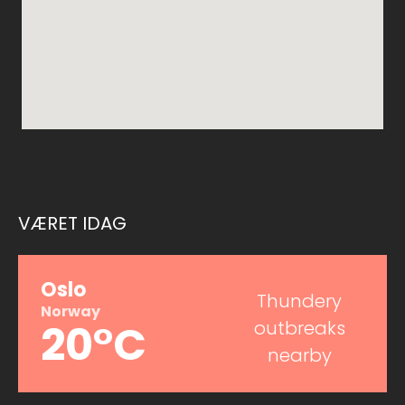
VÆRET IDAG
Oslo
Thundery
Norway
20°C
outbreaks
nearby