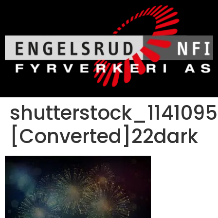
shutterstock_114109
[Converted]22dark