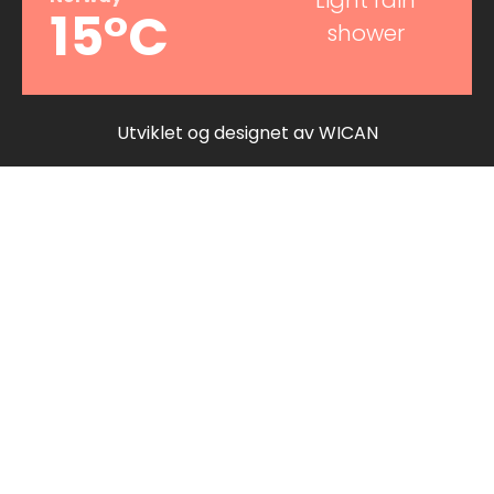
Light rain
15°C
shower
Utviklet og designet av
WICAN