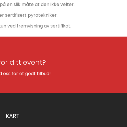
på en slik måte at den ikke velter.
 sertifisert pyrotekniker.
un ved fremvisning av sertifikat.
for ditt event?
oss for et godt tilbud!
KART