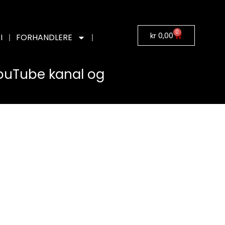
0
kr
0,00
I
FORHANDLERE
YouTube kanal og