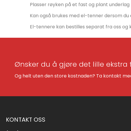
Plasser røyken på et fast og plant underlag 
Kan også brukes med el-tenner dersom du er
El-tennere kan bestilles separat fra oss og k
Ønsker du å gjøre det lille ekstra 
Og helt uten den store kostnaden? Ta kontakt med 
KONTAKT OSS