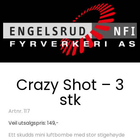
Crazy Shot – 3
stk
Artnr. 117
Veil utsalgspris: 149,-
Ett skudds mini luftbombe med stor stigehøyde