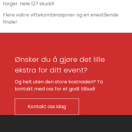
farger. Hele 127 skudd!
Flere vakre viftekombinasjoner og en enestående
finale!
Ønsker du å gjøre det lille
ekstra for ditt event?
Og helt uten den store kostnaden? Ta
kontakt med oss for et godt tilbud!
Kontakt oss idag