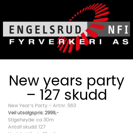
New years party
– 127 skudd
New Year’s Party – Artnr. 563
Veil utsalgspris: 2999,-
Stigehøyde: ca 30m
Antall skudd: 127