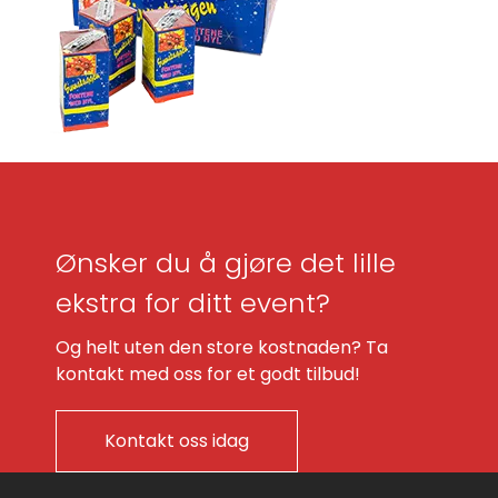
Ønsker du å gjøre det lille
ekstra for ditt event?
Og helt uten den store kostnaden? Ta
kontakt med oss for et godt tilbud!
Kontakt oss idag