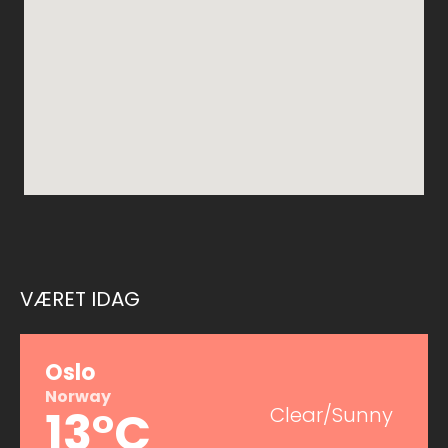
VÆRET IDAG
Oslo
Norway
13°C
Clear/Sunny