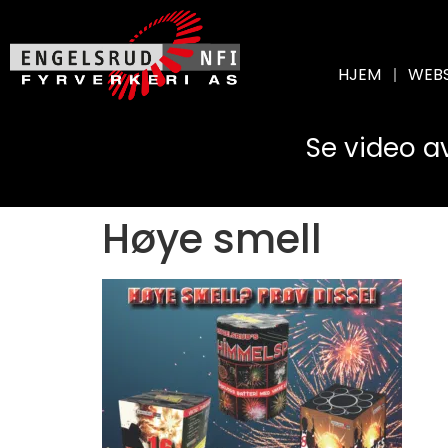
HJEM
WEB
Se video a
Høye smell