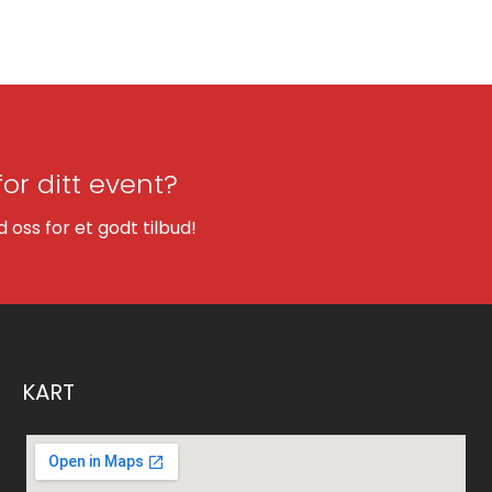
for ditt event?
oss for et godt tilbud!
KART