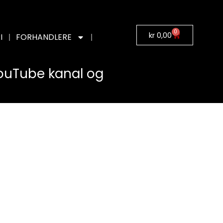
0
kr
0,00
I
FORHANDLERE
YouTube kanal og