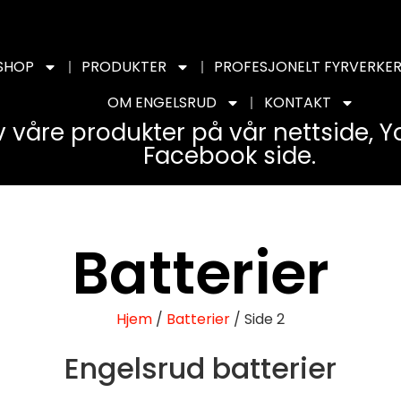
SHOP
PRODUKTER
PROFESJONELT FYRVERKER
OM ENGELSRUD
KONTAKT
v våre produkter på vår nettside, 
Facebook side.
Batterier
Hjem
/
Batterier
/ Side 2
Engelsrud batterier