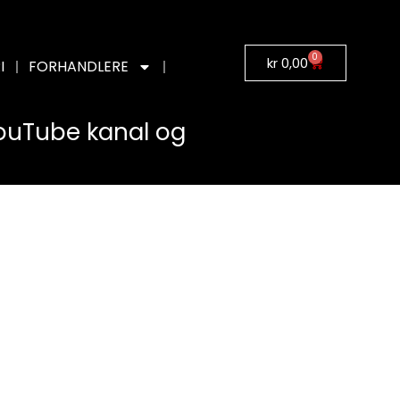
0
kr
0,00
I
FORHANDLERE
YouTube kanal og